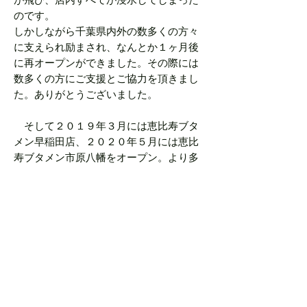
のです。
しかしながら千葉県内外の数多くの方々
に支えられ励まされ、なんとか１ヶ月後
に再オープンができました。その際には
数多くの方にご支援とご協力を頂きまし
た。ありがとうございました。
そして２０１９年３月には恵比寿ブタ
メン早稲田店、２０２０年５月には恵比
寿ブタメン市原八幡をオープン。より多
くの方に、当店のまぜそばの美味しさを
知ってもらえたらと思っております。
恵比寿ブタメンの強みは、年齢を問わ
ない幅広いお客様に愛されている事で
す。下は幼稚園、上は８０代の大先輩、
高校生から女子大生、主婦にお勤め帰り