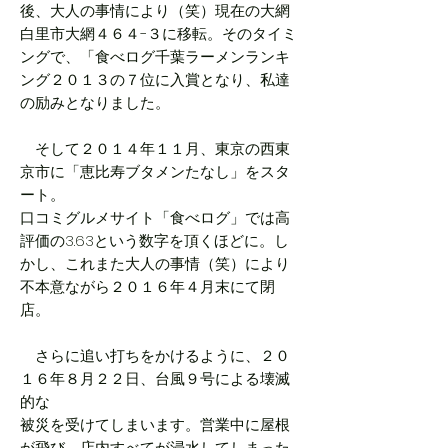
後、大人の事情により（笑）現在の大網
白里市大網４６４−３に移転。そのタイミ
ングで、「食べログ千葉ラーメンランキ
ング２０１３の７位に入賞となり、私達
の励みとなりました。
そして２０１４年１１月、東京の西東
京市に「恵比寿ブタメンたなし」をスタ
ート。
口コミグルメサイト「食べログ」では高
評価の3.63という数字を頂くほどに。し
かし、これまた大人の事情（笑）により
不本意ながら２０１６年４月末にて閉
店。
さらに追い打ちをかけるように、２０
１６年８月２２日、台風９号による壊滅
的な
被災を受けてしまいます。営業中に屋根
が飛び、店内すべてが浸水してしまった