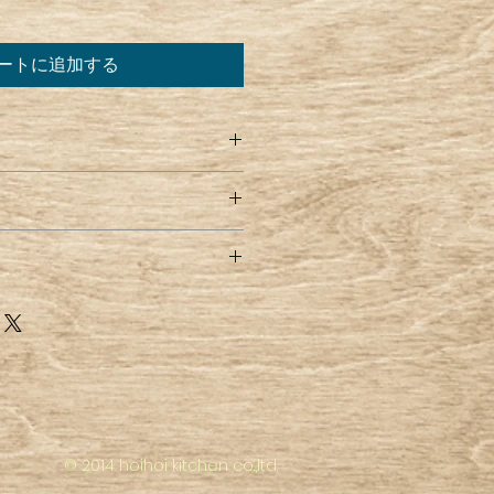
ートに追加する
てください。サイズ、素材、取扱説
徴やおすすめのポイントなどを説明
を入力してください。顧客が商品に
や、不備があった場合に行う手続き
ましょう。内容を明確にすることで
要時間、梱包など、商品の配送に関
得し、安心して商品を購入していた
ください。配送情報を明確にするこ
を獲得し、安心して商品を購入して
© 2014 hoihoi kitchen co.,ltd.