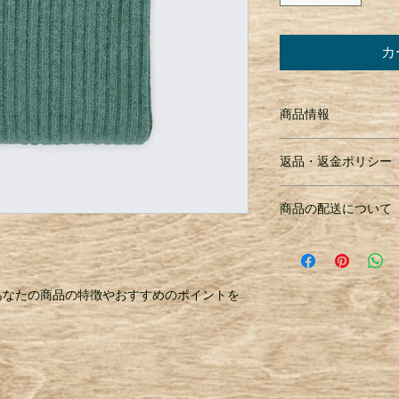
カ
商品情報
商品の詳細を入力し
返品・返金ポリシー
明に加え、商品の特
しましょう。
返品・返金ポリシー
商品の配送について
満足しなかった場合
の手順などを説明し
配送地域、料金、所
顧客からの信頼を獲
する情報を入力して
だけます。
とで顧客からの信頼
あなたの商品の特徴やおすすめのポイントを
いただけます。