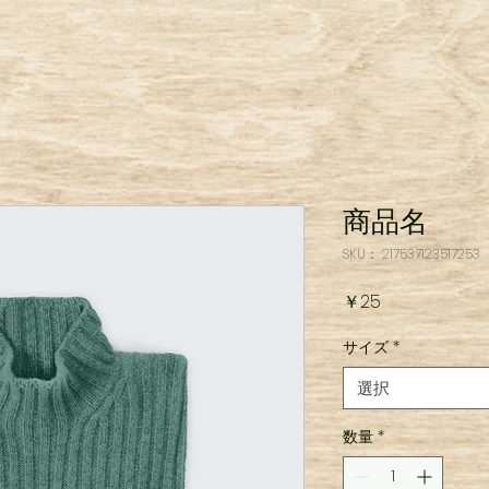
商品名
SKU： 217537123517253
価
￥25
格
サイズ
*
選択
数量
*